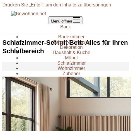
Drücken Sie „Enter“, um den Inhalte zu überspringen
Menü öffnen
Back
Badezimmer
Schlafzimmer-Set mit Bett: Alles für Ihren
Balkon & Terrasse
Dekoration
Schlafbereich
Haushalt & Küche
Möbel
Schlafzimmer
Wohnzimmer
Zubehör
Magazin