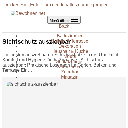
Drücken Sie „Enter“, um den Inhalte zu überspringen
Menü öffnen
Back
Badezimmer
Sichtschutz ausziehbar
Balkon & Terrasse
Dekoration
Haushalt & Küche
Die besten ausziehbaren Schichtschutze in der Übersicht –
Möbel
Komfort und Hygiene für Ihr Zuhause Sichtschutz
Schlafzimmer
ausziehbar: Praktische Lösungen für Garten, Balkon und
Wohnzimmer
Terrasse Ein…
Zubehör
Magazin