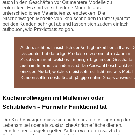
auch in den Geschäften vor Ort mehrere Modelle zu
entdecken. Es sind verschiedene Modelle aus
unterschiedlichen Materialien zu entdecken. Die
Nischenwagen Modelle von Ikea schneiden in ihrer Qualität
bei den Kunden sehr gut ab und lassen sich zudem einfach
aufbauen, wie Praxistests zeigen.
Anders sieht es hinsichtlich der Verfügbarkeit bei Lidl aus. D
Discounter hat derartige Produkte etwa einmal im Jahr im
Zusatzsortiment, welches für einige Tage in den Geschäfte
auch im Internet zu finden sind. Die Auswahl beschränkt sich
einziges Modell, welches meist sehr schlicht und aus Metall i
Kunden sollten deshalb auf gängige online Shops ausweich
Küchenrollwagen mit Mülleimer oder
Schubladen – Für mehr Funktionalität
Der Küchenwagen muss sich nicht nur auf die Lagerung der
Lebensmittel oder als zusätzliche Anrichtefläche dienen.
Durch einen ausgeklügelten Aufbau werden zusätzliche