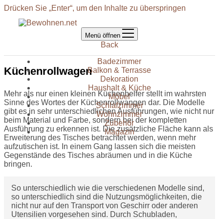
Drücken Sie „Enter“, um den Inhalte zu überspringen
Menü öffnen
Back
Badezimmer
Küchenrollwagen
Balkon & Terrasse
Dekoration
Haushalt & Küche
Mehr als nur einen kleinen Küchenhelfer stellt im wahrsten
Möbel
Sinne des Wortes der Küchenrollwangen dar. Die Modelle
Schlafzimmer
gibt es in sehr unterschiedlichen Ausführungen, wie nicht nur
Wohnzimmer
beim Material und Farbe, sondern bei der kompletten
Zubehör
Ausführung zu erkennen ist. Die zusätzliche Fläche kann als
Magazin
Erweiterung des Tisches betrachtet werden, wenn mehr
aufzutischen ist. In einem Gang lassen sich die meisten
Gegenstände des Tisches abräumen und in die Küche
bringen.
So unterschiedlich wie die verschiedenen Modelle sind,
so unterschiedlich sind die Nutzungsmöglichkeiten, die
nicht nur auf den Transport von Geschirr oder anderen
Utensilien vorgesehen sind. Durch Schubladen,