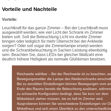
Vorteile und Nachteile
Vorteile:
Leuchtkraft für das ganze Zimmer – Bei der Leuchtkraft muss
ausgewählt werden, wie viel Licht der Schrank im Zimmer
bieten soll. Soll die Beleuchtung Licht ins dunkle Zimmer
bringen oder lediglich für mehr Übersicht bei der Ankleide
sorgen? Oder soll sogar die Zimmerlampe ersetzt werden
und die Schrankbeleuchtung in Sachen Leistung ebenbürtig
sein. Beachten Sie, dass LEDs bei gleicher Wattzahl eine
deutlich höhere Helligkeit als normale Glühbirnen besitzen.
Reichweite wählbar – Bei der Reichweite ist zu beachten, w
Bewegungsmelder die Lampe des Kleiderschranks einschalte
Bei zu sensiblen Einstellungen können Bewegungen vom a
Ende des Raums bereits die Beleuchtung auslösen, währen
zu schwache Konfiguration bedingt, dass Sie kurz vor dem
Möbelstück stehen müssen, bis es hell im Zimmer wird.
Ausprobieren können Sie verschiedene Einstellungen vor Or
Möbelhaus und sich einen Überblick zu den unterschiedlich