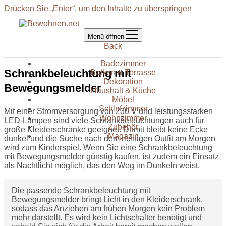
Drücken Sie „Enter“, um den Inhalte zu überspringen
Menü öffnen
Back
Badezimmer
Schrankbeleuchtung mit
Balkon & Terrasse
Dekoration
Bewegungsmelder
Haushalt & Küche
Möbel
Schlafzimmer
Mit einer Stromversorgung von 230 V und leistungsstarken
Wohnzimmer
LED-Lampen sind viele Schrankbeleuchtungen auch für
Zubehör
große Kleiderschränke geeignet. Damit bleibt keine Ecke
Magazin
dunkel und die Suche nach dem richtigen Outfit am Morgen
wird zum Kinderspiel. Wenn Sie eine Schrankbeleuchtung
mit Bewegungsmelder günstig kaufen, ist zudem ein Einsatz
als Nachtlicht möglich, das den Weg im Dunkeln weist.
Die passende Schrankbeleuchtung mit
Bewegungsmelder bringt Licht in den Kleiderschrank,
sodass das Anziehen am frühen Morgen kein Problem
mehr darstellt. Es wird kein Lichtschalter benötigt und