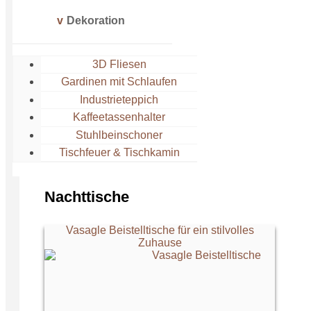
Hochbett für Erwachsene
Dekoration
Kühlmatte Bett
Luftbett für Dauergebrauch
Rausfallschutz
3D Fliesen
Rückenkissen fürs Bett
Gardinen mit Schlaufen
Twinbetten
Industrieteppich
Kaffeetassenhalter
Stuhlbeinschoner
Tischfeuer & Tischkamin
Nachttische
Vasagle Beistelltische für ein stilvolles
Zuhause