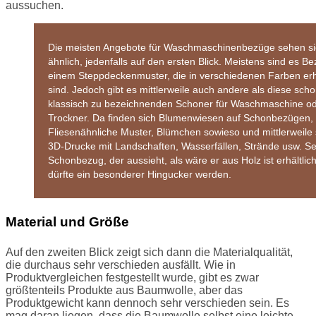
aussuchen.
Die meisten Angebote für Waschmaschinenbezüge sehen si
ähnlich, jedenfalls auf den ersten Blick. Meistens sind es B
einem Steppdeckenmuster, die in verschiedenen Farben erhä
sind. Jedoch gibt es mittlerweile auch andere als diese scho
klassisch zu bezeichnenden Schoner für Waschmaschine o
Trockner. Da finden sich Blumenwiesen auf Schonbezügen,
Fliesenähnliche Muster, Blümchen sowieso und mittlerweile
3D-Drucke mit Landschaften, Wasserfällen, Strände usw. Se
Schonbezug, der aussieht, als wäre er aus Holz ist erhältlic
dürfte ein besonderer Hingucker werden.
Material und Größe
Auf den zweiten Blick zeigt sich dann die Materialqualität,
die durchaus sehr verschieden ausfällt. Wie in
Produktvergleichen festgestellt wurde, gibt es zwar
größtenteils Produkte aus Baumwolle, aber das
Produktgewicht kann dennoch sehr verschieden sein. Es
mag daran liegen, dass die Baumwolle selbst eine leichte