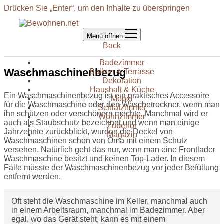
Drücken Sie „Enter“, um den Inhalte zu überspringen
Menü öffnen
Back
Badezimmer
Waschmaschinenbezug
Balkon & Terrasse
Dekoration
Haushalt & Küche
Ein Waschmaschinenbezug ist ein praktisches Accessoire
Möbel
für die Waschmaschine oder den Wäschetrockner, wenn man
Schlafzimmer
ihn schützen oder verschönern möchte. Manchmal wird er
Wohnzimmer
auch als Staubschutz bezeichnet und wenn man einige
Zubehör
Jahrzehnte zurückblickt, wurden die Deckel von
Magazin
Waschmaschinen schon von Oma mit einem Schutz
versehen. Natürlich geht das nur, wenn man eine Frontlader
Waschmaschine besitzt und keinen Top-Lader. In diesem
Falle müsste der Waschmaschinenbezug vor jeder Befüllung
entfernt werden.
Oft steht die Waschmaschine im Keller, manchmal auch
in einem Arbeitsraum, manchmal im Badezimmer. Aber
egal, wo das Gerät steht, kann es mit einem