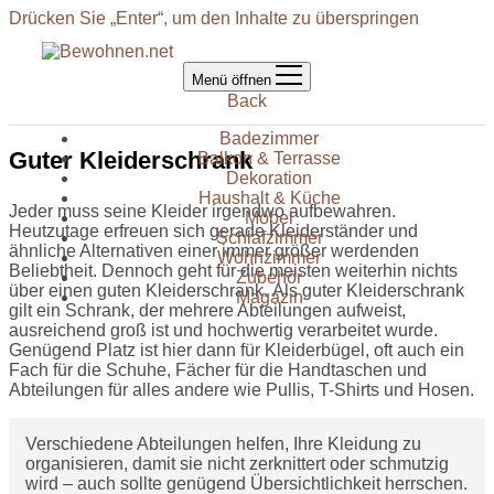
Drücken Sie „Enter“, um den Inhalte zu überspringen
Menü öffnen
Back
Badezimmer
Guter Kleiderschrank
Balkon & Terrasse
Dekoration
Haushalt & Küche
Jeder muss seine Kleider irgendwo aufbewahren.
Möbel
Heutzutage erfreuen sich gerade Kleiderständer und
Schlafzimmer
ähnliche Alternativen einer immer größer werdenden
Wohnzimmer
Beliebtheit. Dennoch geht für die meisten weiterhin nichts
Zubehör
über einen guten Kleiderschrank. Als guter Kleiderschrank
Magazin
gilt ein Schrank, der mehrere Abteilungen aufweist,
ausreichend groß ist und hochwertig verarbeitet wurde.
Genügend Platz ist hier dann für Kleiderbügel, oft auch ein
Fach für die Schuhe, Fächer für die Handtaschen und
Abteilungen für alles andere wie Pullis, T-Shirts und Hosen.
Verschiedene Abteilungen helfen, Ihre Kleidung zu
organisieren, damit sie nicht zerknittert oder schmutzig
wird – auch sollte genügend Übersichtlichkeit herrschen.