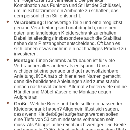
um Folgekosten zu vermeiden. Die perfekte
Kombination aus Funktion und Stil ist der Schlüssel,
um im Schlafzimmer ein Ambiente zu schaffen, das
dem persönlichen Stil entspricht.
Verarbeitung:
Hochwertige Teile und eine möglichst
genaue Verarbeitung sind unabdinglich, um einen
guten und langlebigen Kleiderschrank zu erhalten.
Dabei ist allerdings insbesondere auch die Stabilität
neben dem Platzangebot entscheidend. Oft kann es
sich lohnen etwas mehr in ein nachhaltiges Produkt zu
investieren.
Montage:
Einen Schrank aufzubauen ist für viele
Verbraucher alles andere als entspannt. Umso
wichtiger ist eine genaue und gut nachvollziehbare
Anleitung. IKEA hat sich hier einen Namen gemacht,
denn die bebilderten Anleitungen sind zumeist sehr
einfach nachzuvollziehen. Alternativ bieten viele online
Händler und Möbelhäuser eine Montage gegen
Aufpreis an.
Größe:
Welche Breite und Tiefe sollte ein passender
Kleiderschrank haben? Allgemein lässt sich sagen,
dass wenn Kleiderbügel aufgehängt werden sollen,
eine Tiefe von 53 cm mindestens vorhanden sein
muss. Als Ablagefläche reicht auch weniger. Die Breite
und generelle Größe hängt jedoch ganz von dem Platz