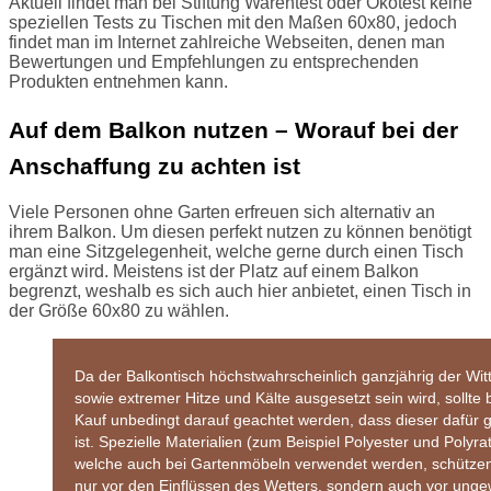
Aktuell findet man bei Stiftung Warentest oder Ökotest keine
speziellen Tests zu Tischen mit den Maßen 60x80, jedoch
findet man im Internet zahlreiche Webseiten, denen man
Bewertungen und Empfehlungen zu entsprechenden
Produkten entnehmen kann.
Auf dem Balkon nutzen – Worauf bei der
Anschaffung zu achten ist
Viele Personen ohne Garten erfreuen sich alternativ an
ihrem Balkon. Um diesen perfekt nutzen zu können benötigt
man eine Sitzgelegenheit, welche gerne durch einen Tisch
ergänzt wird. Meistens ist der Platz auf einem Balkon
begrenzt, weshalb es sich auch hier anbietet, einen Tisch in
der Größe 60x80 zu wählen.
Da der Balkontisch höchstwahrscheinlich ganzjährig der Wit
sowie extremer Hitze und Kälte ausgesetzt sein wird, sollte
Kauf unbedingt darauf geachtet werden, dass dieser dafür 
ist. Spezielle Materialien (zum Beispiel Polyester und Polyrat
welche auch bei Gartenmöbeln verwendet werden, schützen
nur vor den Einflüssen des Wetters, sondern auch vor unge