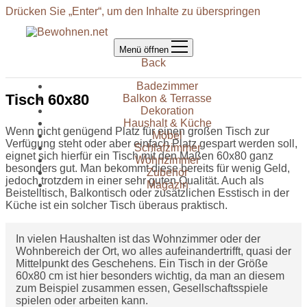
Drücken Sie „Enter“, um den Inhalte zu überspringen
Menü öffnen
Back
Badezimmer
Tisch 60x80
Balkon & Terrasse
Dekoration
Haushalt & Küche
Wenn nicht genügend Platz für einen großen Tisch zur
Möbel
Verfügung steht oder aber einfach Platz gespart werden soll,
Schlafzimmer
eignet sich hierfür ein Tisch mit den Maßen 60x80 ganz
Wohnzimmer
besonders gut. Man bekommt diese bereits für wenig Geld,
Zubehör
jedoch trotzdem in einer sehr guten Qualität. Auch als
Magazin
Beistelltisch, Balkontisch oder zusätzlichen Esstisch in der
Küche ist ein solcher Tisch überaus praktisch.
In vielen Haushalten ist das Wohnzimmer oder der
Wohnbereich der Ort, wo alles aufeinandertrifft, quasi der
Mittelpunkt des Geschehens. Ein Tisch in der Größe
60x80 cm ist hier besonders wichtig, da man an diesem
zum Beispiel zusammen essen, Gesellschaftsspiele
spielen oder arbeiten kann.